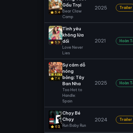
Gấu Trại
2025
Trailer
Bear Claw
5.4
Camp
Tình yêu
không lừa
2021
dối
Hoàn T
5.9
Love Never
Lies
Sự cám dỗ
nóng
bỏng: Tây
7.4
2025
Hoàn T
Ban Nha
Too Hot to
Handle:
Spain
Chạy Bé
Chạy
2024
Trailer
Run Baby Run
6.2