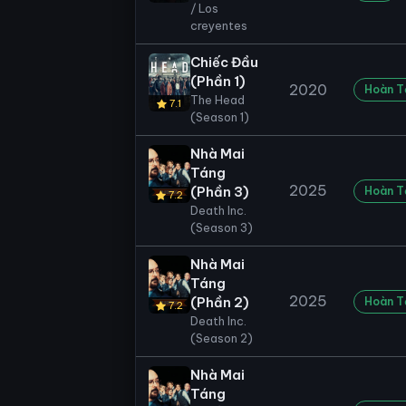
/ Los
creyentes
Chiếc Đầu
(Phần 1)
2020
Hoàn T
The Head
7.1
(Season 1)
Nhà Mai
Táng
2025
(Phần 3)
Hoàn T
7.2
Death Inc.
(Season 3)
Nhà Mai
Táng
2025
(Phần 2)
Hoàn T
7.2
Death Inc.
(Season 2)
Nhà Mai
Táng