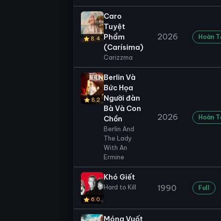
Caro
Tuyệt
2026
Phẩm
Hoàn T
8.4
(Carísima)
Carizzma
Berlin Và
Bức Họa
Người đàn
8.2
Bà Và Con
2026
Hoàn T
Chồn
Berlin And
The Lady
With An
Ermine
Khó Giết
Hard to Kill
1990
Full
6.0
Móng Vuốt