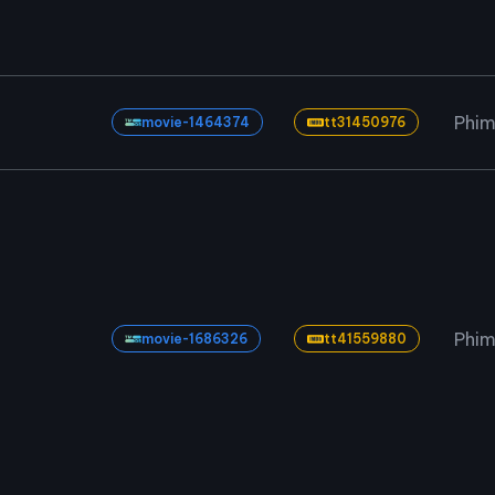
Phim
movie-1464374
tt31450976
Phim
movie-1686326
tt41559880