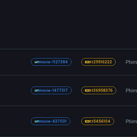
Phim
movie-1127384
tt29516222
Phim
movie-1477317
tt36958376
Phim
movie-437031
tt5456104