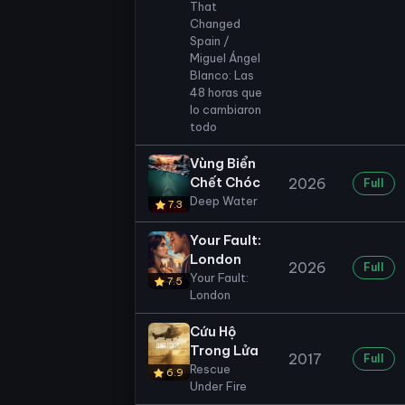
That
Changed
Spain /
Miguel Ángel
Blanco: Las
48 horas que
lo cambiaron
todo
Vùng Biển
Chết Chóc
2026
Full
Deep Water
7.3
Your Fault:
London
2026
Full
Your Fault:
7.5
London
Cứu Hộ
Trong Lửa
2017
Full
Rescue
6.9
Under Fire