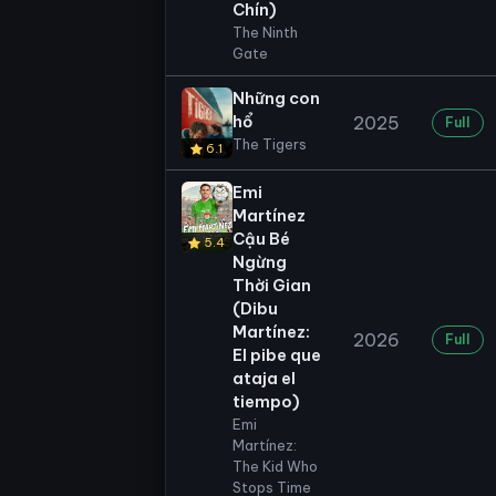
Chín)
The Ninth
Gate
Những con
hổ
2025
Full
The Tigers
6.1
Emi
Martínez
Cậu Bé
5.4
Ngừng
Thời Gian
(Dibu
Martínez:
2026
Full
El pibe que
ataja el
tiempo)
Emi
Martínez:
The Kid Who
Stops Time