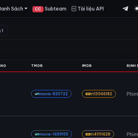
Danh Sách
Subteam
Tài liệu API
CC
 1
ẠNG
TMDB
IMDB
ĐỊNH
Phim
movie-820722
tt13066182
Phim
movie-1659155
tt41111628