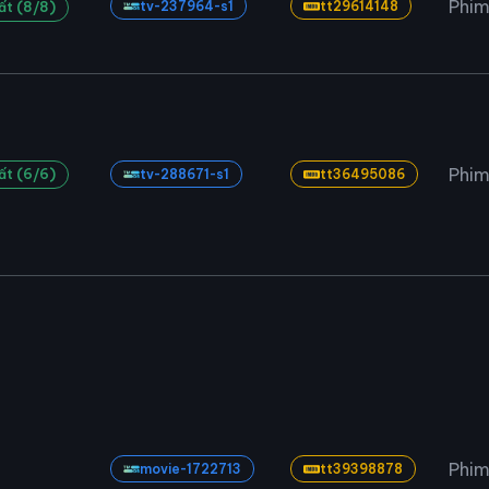
Phim
tv-237964-s1
tt29614148
ất (8/8)
Phim
ất (6/6)
tv-288671-s1
tt36495086
Phim
movie-1722713
tt39398878