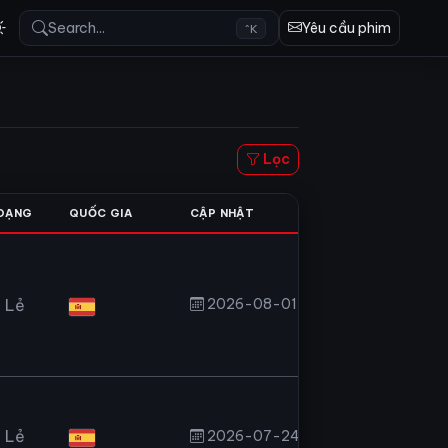
Search...
Yêu cầu phim
^K
Lọc
 DẠNG
QUỐC GIA
CẬP NHẬT
 Lẻ
2026-08-01T13:23:36.816Z
 Lẻ
2026-07-24T22:56:24.729Z