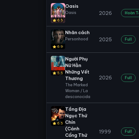
Oasis
Oasis
2026
Hoàn T
6.5
Nhân cách
Personhood
2025
Full
6.9
Người Phụ
Nữ Hằn
Những Vết
5.5
2026
Full
Thương
The Marked
Woman / La
desconocida
Tầng Địa
Ngục Thứ
Chín
6.5
(Cánh
1999
Full
Cổng Thứ