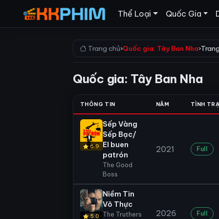
Thể Loại
Quốc Gia
Trang chủ
›
Quốc gia: Tây Ban Nha
›
Trang
Quốc gia: Tây Ban Nha
THÔNG TIN
NĂM
TÌNH TR
Sếp Vàng
Sếp Bạc/
El buen
6.9
2021
Full
patrón
The Good
Boss
Niềm Tin
Vô Thực
2026
Full
The Truthers
5.0