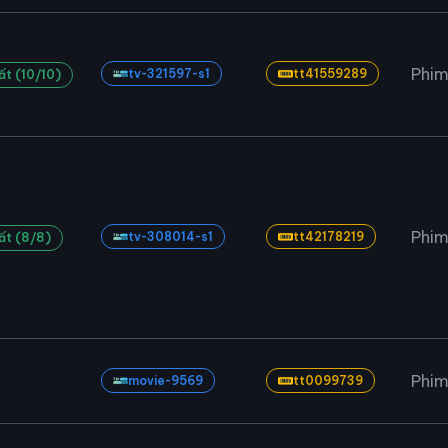
Phim
tv-321597-s1
tt41559289
ất (10/10)
Phim
tv-308014-s1
tt42178219
ất (8/8)
Phim
movie-9569
tt0099739