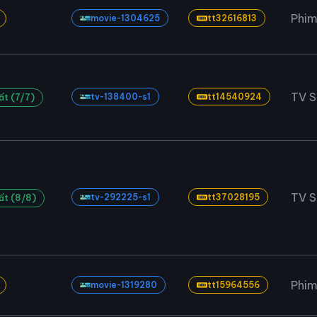
Phim
movie-1304625
tt32616813
TV 
tv-138400-s1
tt14540924
ất (7/7)
TV 
tv-292225-s1
tt37028195
ất (8/8)
Phim
movie-1319280
tt15964556