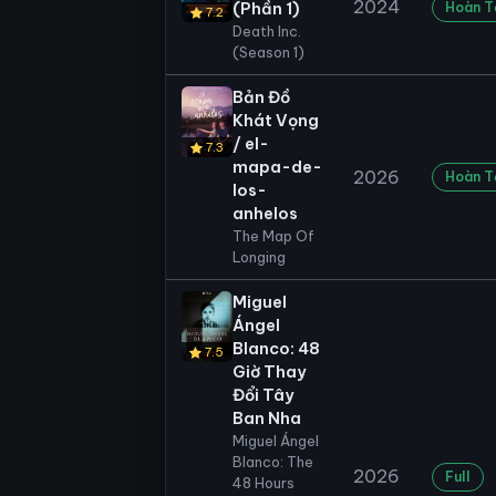
2024
(Phần 1)
Hoàn T
7.2
Death Inc.
(Season 1)
Bản Đồ
Khát Vọng
/ el-
7.3
mapa-de-
2026
Hoàn T
los-
anhelos
The Map Of
Longing
Miguel
Ángel
Blanco: 48
7.5
Giờ Thay
Đổi Tây
Ban Nha
Miguel Ángel
Blanco: The
2026
Full
48 Hours