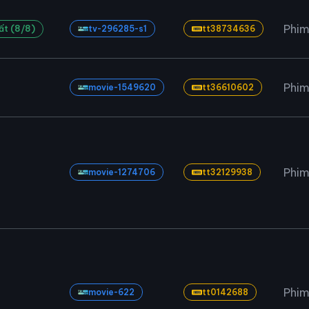
Phim
ất (8/8)
tv-296285-s1
tt38734636
Phim
movie-1549620
tt36610602
Phim
movie-1274706
tt32129938
Phim
movie-622
tt0142688