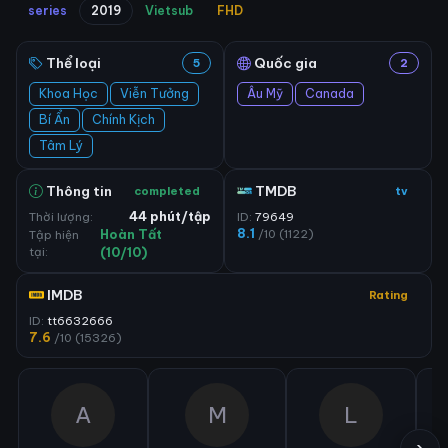
series
2019
Vietsub
FHD
Thể loại
Quốc gia
5
2
Khoa Học
Viễn Tưởng
Âu Mỹ
Canada
Bí Ẩn
Chính Kịch
Tâm Lý
Thông tin
TMDB
completed
tv
Thời lượng:
44 phút/tập
ID:
79649
8.1
/10 (1122)
Tập hiện
Hoàn Tất
tại:
(10/10)
IMDB
Rating
ID:
tt6632666
7.6
/10 (15326)
A
M
L