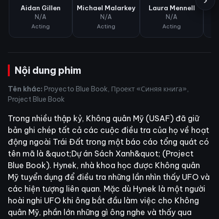
›
Aidan Gillen
Michael Malarkey
Laura Mennell
N/A
N/A
N/A
Acting
Acting
Acting
Nội dung phim
Tên khác:
Proyecto Blue Book, Проект «Синяя книга»,
Project Blue Book
Trong nhiều thập kỷ, Không quân Mỹ (USAF) đã giữ
bản ghi chép tất cả các cuộc điều tra của họ về hoạt
động ngoài Trái Đất trong một báo cáo tổng quát có
tên mã là &quot;Dự án Sách Xanh&quot; (Project
Blue Book). Hynek, nhà khoa học được Không quân
Mỹ tuyển dụng để điều tra những lần nhìn thấy UFO và
các hiện tượng liên quan. Mặc dù Hynek là một người
hoài nghi UFO khi ông bắt đầu làm việc cho Không
quân Mỹ, phần lớn những gì ông nghe và thấy qua