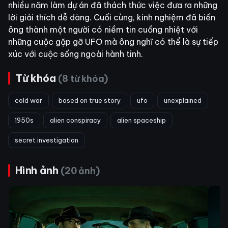
nhiều năm làm dự án đã thách thức việc đưa ra những
lời giải thích dễ dàng. Cuối cùng, kinh nghiệm đã biến
ông thành một người có niềm tin cuồng nhiệt với
những cuộc gặp gỡ UFO mà ông nghĩ có thể là sự tiếp
xúc với cuộc sống ngoài hành tinh.
Từ khóa
(8 từ khóa)
cold war
based on true story
ufo
unexplained
1950s
alien conspiracy
alien spaceship
secret investigation
Hình ảnh
(20 ảnh)