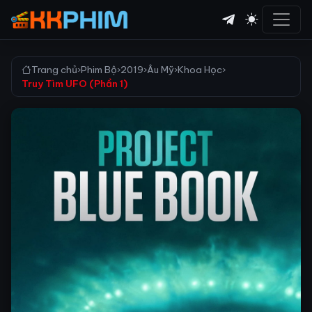
Trang chủ
›
Phim Bộ
›
2019
›
Âu Mỹ
›
Khoa Học
›
Truy Tìm UFO (Phần 1)