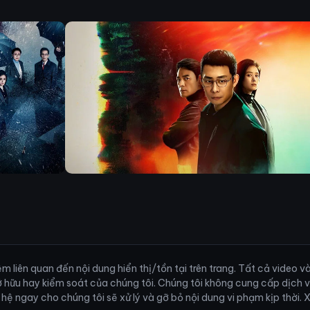
 liên quan đến nội dung hiển thị/tồn tại trên trang. Tất cả video 
ở hữu hay kiểm soát của chúng tôi. Chúng tôi không cung cấp dịch 
ên hệ ngay cho chúng tôi sẽ xử lý và gỡ bỏ nội dung vi phạm kịp thời