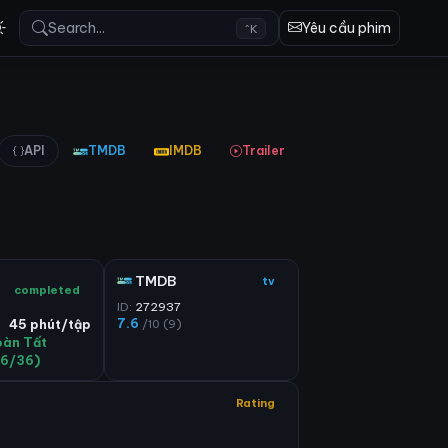
Search...
Yêu cầu phim
^K
API
TMDB
IMDB
Trailer
TMDB
tv
completed
ID:
272937
7.6
/10 (9)
45 phút/tập
oàn Tất
36/36)
Rating