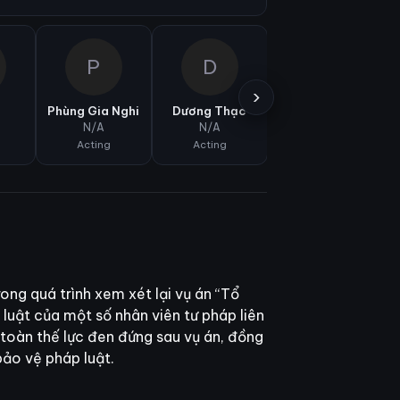
P
D
T
›
a
Phùng Gia Nghi
Dương Thạc
Thẩm Kinh Minh
N/A
N/A
N/A
Acting
Acting
Acting
ong quá trình xem xét lại vụ án “Tổ
p luật của một số nhân viên tư pháp liên
 toàn thế lực đen đứng sau vụ án, đồng
bảo vệ pháp luật.