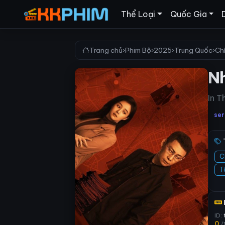
Thể Loại
Quốc Gia
Trang chủ
›
Phim Bộ
›
2025
›
Trung Quốc
›
Ch
N
In T
ser
C
T
ID:
0
/