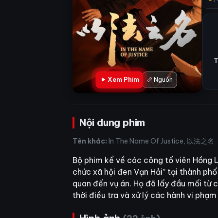
T
Xem Phim
Nguồn
Nội dung phim
Tên khác:
In The Name Of Justice, 以法之名
Bộ phim kể về các công tố viên Hồng Lư
chức xã hội đen Vạn Hải” tại thành phố 
quan đến vụ án. Họ đã lấy đầu mối từ 
thời điều tra và xử lý các hành vi phạ