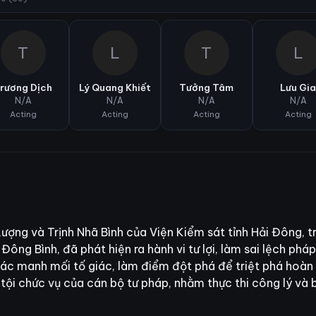
T
L
T
L
rương Dịch
Lý Quang Khiết
Tưởng Tâm
Lưu Gi
N/A
N/A
N/A
N/A
Acting
Acting
Acting
Acting
ợng và Trịnh Nhã Bình của Viện Kiểm sát tỉnh Hải Đông, tr
Đông Bình, đã phát hiện ra hành vi tư lợi, làm sai lệch phá
các manh mối tố giác, làm điểm đột phá để triệt phá hoàn
m tội chức vụ của cán bộ tư pháp, nhằm thực thi công lý và 