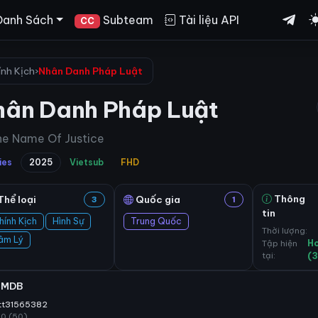
Danh Sách
Subteam
Tài liệu API
CC
ính Kịch
›
Nhân Danh Pháp Luật
hân Danh Pháp Luật
he Name Of Justice
ies
2025
Vietsub
FHD
Thông
Thể loại
Quốc gia
3
1
tin
hính Kịch
Hình Sự
Trung Quốc
Thời lượng:
âm Lý
Tập hiện
H
tại:
(
IMDB
tt31565382
10 (50)