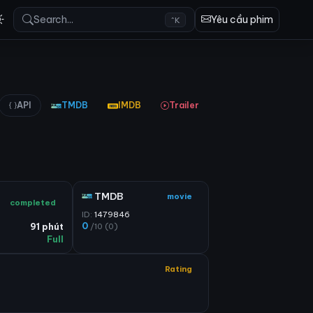
Search...
Yêu cầu phim
^K
API
TMDB
IMDB
Trailer
TMDB
movie
completed
ID:
1479846
0
/10 (0)
91 phút
Full
Rating