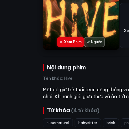
Xo
Xem Phim
Nguồn
Nội dung phim
Tên khác:
Hive
Một cô giữ trẻ tuổi teen căng thẳng vì
chơi. Khi ranh giới giữa thực và ảo trở
Từ khóa
(4 từ khóa)
supernatural
babysitter
brisk
ps