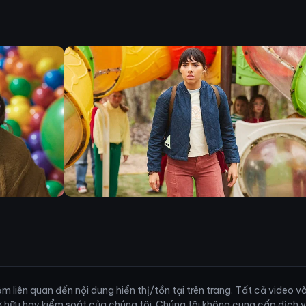
 liên quan đến nội dung hiển thị/tồn tại trên trang. Tất cả video 
ở hữu hay kiểm soát của chúng tôi. Chúng tôi không cung cấp dịch 