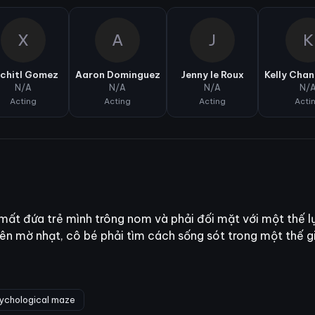
X
A
J
K
chitl Gomez
Aaron Dominguez
Jenny le Roux
Kelly Cha
N/A
N/A
N/A
N/
Acting
Acting
Acting
Acti
 mất đứa trẻ mình trông nom và phải đối mặt với một thế l
 nên mờ nhạt, cô bé phải tìm cách sống sót trong một thế gi
ychological maze