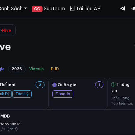
Danh Sách
Subteam
Tài liệu API
CC
ị
›
Hive
ive
gle
2026
Vietsub
FHD
Thông
Thể loại
Quốc gia
2
1
tin
inh Dị
Tâm Lý
Canada
Thời lượng:
Tập hiện tại:
IMDB
tt36934612
7
/10 (759)