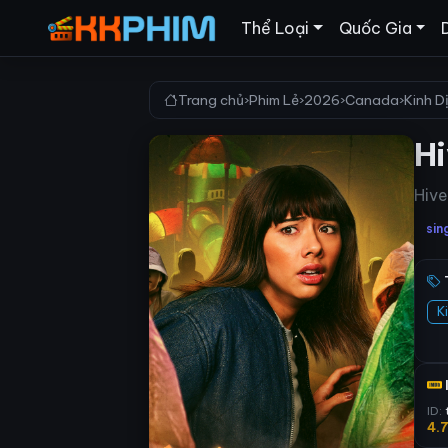
Thể Loại
Quốc Gia
Trang chủ
›
Phim Lẻ
›
2026
›
Canada
›
Kinh D
H
Hive
sin
K
ID:
4.