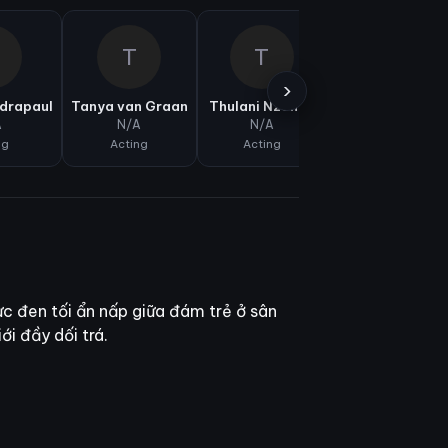
T
T
V
›
ndrapaul
Tanya van Graan
Thulani Nzonzo
Victoria Firsova
A
N/A
N/A
N/A
ng
Acting
Acting
Acting
ực đen tối ẩn nấp giữa đám trẻ ở sân
ới đầy dối trá.