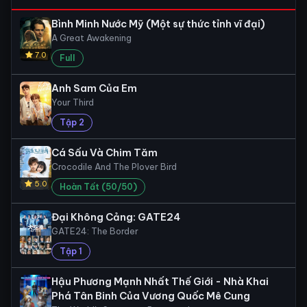
Bình Minh Nước Mỹ (Một sự thức tỉnh vĩ đại)
A Great Awakening
7.0
Full
Anh Sam Của Em
Your Third
Tập 2
Cá Sấu Và Chim Tăm
Crocodile And The Plover Bird
5.0
Hoàn Tất (50/50)
Đại Không Cảng: GATE24
GATE24: The Border
Tập 1
Hậu Phương Mạnh Nhất Thế Giới - Nhà Khai
Phá Tân Binh Của Vương Quốc Mê Cung