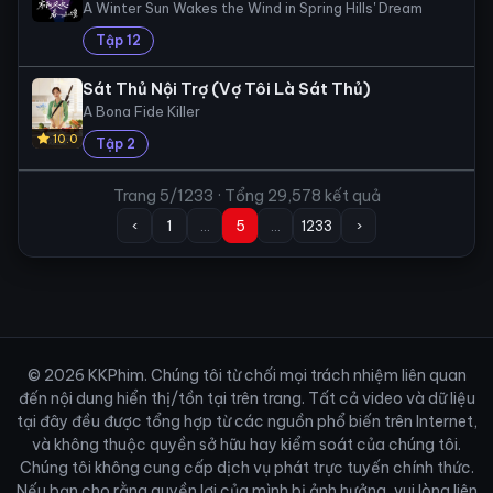
A Winter Sun Wakes the Wind in Spring Hills' Dream
Tập 12
Sát Thủ Nội Trợ (Vợ Tôi Là Sát Thủ)
A Bona Fide Killer
10.0
Tập 2
Trang 5/1233 · Tổng 29,578 kết quả
‹
1
…
5
…
1233
›
© 2026 KKPhim. Chúng tôi từ chối mọi trách nhiệm liên quan
đến nội dung hiển thị/tồn tại trên trang. Tất cả video và dữ liệu
tại đây đều được tổng hợp từ các nguồn phổ biến trên Internet,
và không thuộc quyền sở hữu hay kiểm soát của chúng tôi.
Chúng tôi không cung cấp dịch vụ phát trực tuyến chính thức.
Nếu bạn cho rằng quyền lợi của mình bị ảnh hưởng, vui lòng liên