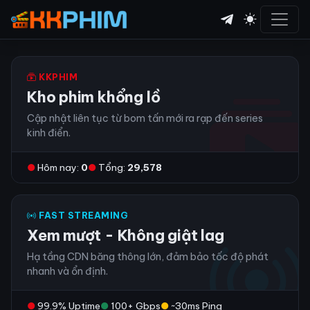
KKPHIM
Kho phim khổng lồ
Cập nhật liên tục từ bom tấn mới ra rạp đến series
kinh điển.
●
Hôm nay:
0
●
Tổng:
29,578
FAST STREAMING
Xem mượt - Không giật lag
Hạ tầng CDN băng thông lớn, đảm bảo tốc độ phát
nhanh và ổn định.
●
99.9% Uptime
●
100+ Gbps
●
~30ms Ping