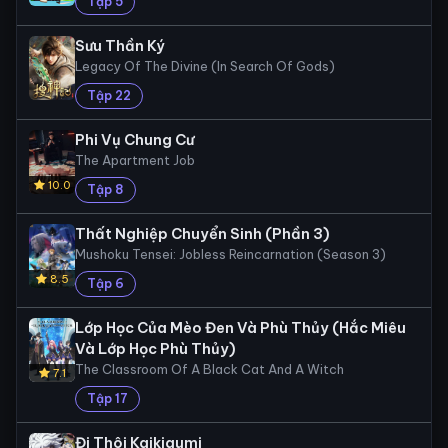
Tập 5
Sưu Thần Ký
Legacy Of The Divine (In Search Of Gods)
Tập 22
Phi Vụ Chung Cư
The Apartment Job
10.0
Tập 8
Thất Nghiệp Chuyển Sinh (Phần 3)
Mushoku Tensei: Jobless Reincarnation (Season 3)
8.5
Tập 6
Lớp Học Của Mèo Đen Và Phù Thủy (Hắc Miêu
Và Lớp Học Phù Thủy)
The Classroom Of A Black Cat And A Witch
7.1
Tập 17
Đi Thôi Kaikigumi