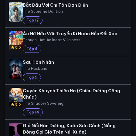
Bắt Đầu Với Chí Tôn Đan Điền
The Supreme Dantian
Tập 17
Ác Nữ Nửa Vời: Truyền Kì Hoán Hồn Đổi Xác
Though I Am An Inept Villainess
8.0
Tập 4
Sau Hôn Nhân
The Husband
Tập 9
Quyền Khuynh Thiên Hạ (Chiêu Dương Công
Chúa)
The Shadow Sovereign
8.0
Tập 14
Gió Nổi Hàn Dương, Xuân Sơn Cảnh (Nắng
Đông Gọi Gió Trên Núi Xuân)