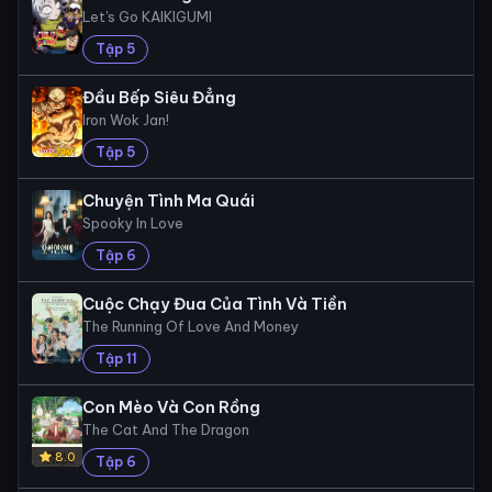
Let's Go KAIKIGUMI
Tập 5
Đầu Bếp Siêu Đẳng
Iron Wok Jan!
Tập 5
Chuyện Tình Ma Quái
Spooky In Love
Tập 6
Cuộc Chạy Đua Của Tình Và Tiền
The Running Of Love And Money
Tập 11
Con Mèo Và Con Rồng
The Cat And The Dragon
8.0
Tập 6