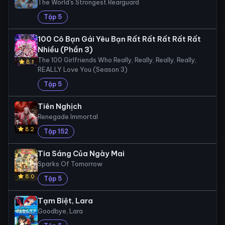
The World's Strongest Rearguard
Tập 5
100 Cô Bạn Gái Yêu Bạn Rất Rất Rất Rất Rất
Nhiều (Phần 3)
The 100 Girlfriends Who Really, Really, Really, Really,
8.1
REALLY Love You (Season 3)
Tập 5
Tiên Nghịch
Renegade Immortal
8.2
Tập 152
Tia Sáng Của Ngày Mai
Sparks Of Tomorrow
8.0
Tập 5
Tạm Biệt, Lara
Goodbye, Lara